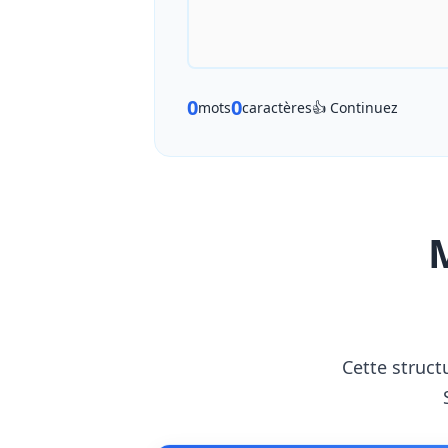
0
0
mots
caractères
👍 Continuez
Cette struct