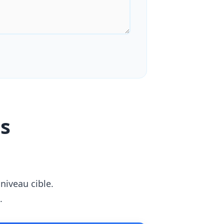
s
niveau cible.
.