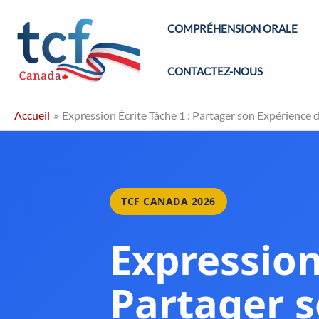
Aller
Maîtrisez 
COMPRÉHENSION ORALE
au
contenu
CONTACTEZ-NOUS
Accueil
Expression Écrite Tâche 1 : Partager son Expérience 
TCF CANADA 2026
Expression
Partager 