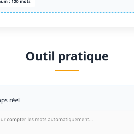
um :
120 mots
Outil pratique
ps réel